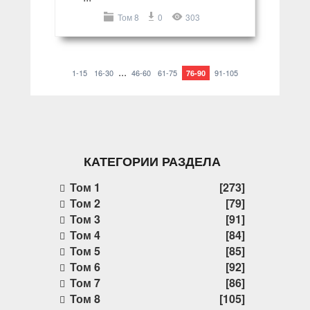
Том 8
0
303
...
1-15
16-30
46-60
61-75
91-105
76-90
КАТЕГОРИИ РАЗДЕЛА
Том 1
[273]
Том 2
[79]
Том 3
[91]
Том 4
[84]
Том 5
[85]
Том 6
[92]
Том 7
[86]
Том 8
[105]