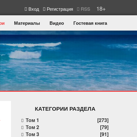
18+
Вход
Регистрация
RSS
ри
Материалы
Видео
Гостевая книга
КАТЕГОРИИ РАЗДЕЛА
Том 1
[273]
Том 2
[79]
Том 3
[91]