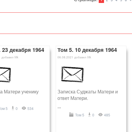
. 23 декабря 1964
Том 5. 10 декабря 1964
1
добавил
Irik
06.08.2021
добавил
Irik
а Матери ученику
Записка Суджаты Матери и
ответ Матери.
...
Том 5
0
534
Том 5
0
485