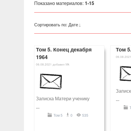
Показано материалов
:
1-15
Сортировать по
:
Дате
Том 5. Конец декабря
Том 5
1964
06.08.202
06.08.2021
добавил
Irik
Записк
Записка Матери ученику
...
...
Том 5
0
535