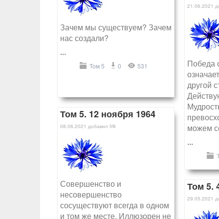
21.06.2021
д
Зачем мы существуем? Зачем
нас создали?
...
Победа 
Том 5
0
531
означает
другой с
Действу
Мудрост
Том 5. 12 ноября 1964
превосхо
можем с
08.06.2021
добавил
Irik
...
Совершенство и
Том 5. 
несовершенство
29.05.2021
д
сосуществуют всегда в одном
и том же месте. Иллюзорен не