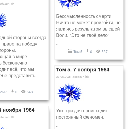
обавил
Irik
Бессмысленность смерти.
Ничто не может произойти, не
являясь результатом высшей
Воли. "Это не твоё дело".
одной стороны всегда
...
 право на победу
тороны.
Том 5
0
537
ющая в мире
ь бесконечно
дит всё, что мы
Том 5. 7 ноября 1964
ебе представить.
30.05.2021
добавил
Irik
Том 5
0
548
4 ноября 1964
Уже три дня происходит
постоянный феномен.
обавил
Irik
...