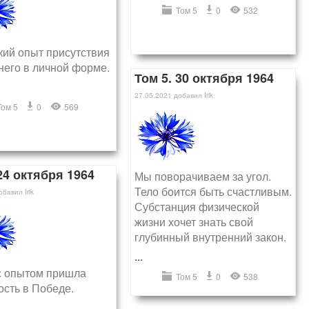
Том 5
0
532
кий опыт присутствия
его в личной форме.
Том 5. 30 октября 1964
27.05.2021
добавил
Irik
Том 5
0
569
24 октября 1964
Мы поворачиваем за угол.
Тело боится быть счастливым.
обавил
Irik
Субстанция физической
жизни хочет знать свой
глубинный внутренний закон.
...
с опытом пришла
Том 5
0
538
ость в Победе.