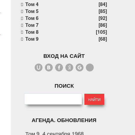
Том 4
[84]
Том 5
[85]
Том 6
[92]
Том 7
[86]
Том 8
[105]
Том 9
[68]
ВХОД НА САЙТ
ПОИСК
АГЕНДА. ОБНОВЛЕНИЯ
Том 9. 4 сентября 1968