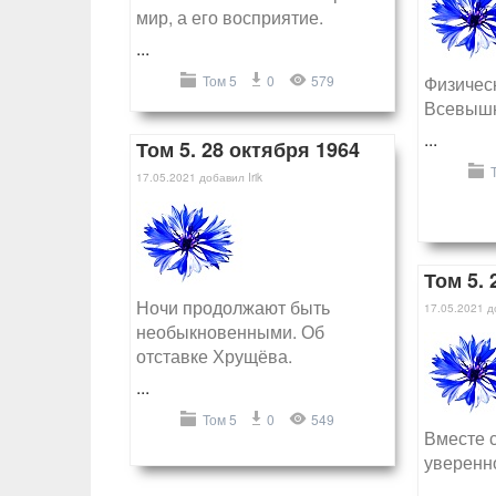
мир, а его восприятие.
...
Том 5
0
579
Физичес
Всевышн
...
Том 5. 28 октября 1964
17.05.2021
добавил
Irik
Том 5. 
Ночи продолжают быть
17.05.2021
д
необыкновенными. Об
отставке Хрущёва.
...
Том 5
0
549
Вместе 
уверенн
...