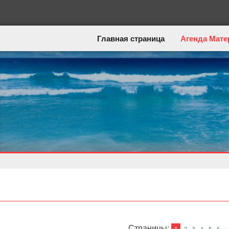
Главная страница
Агенда Мате
Страницы
:
2
3
4
5
6
»
1