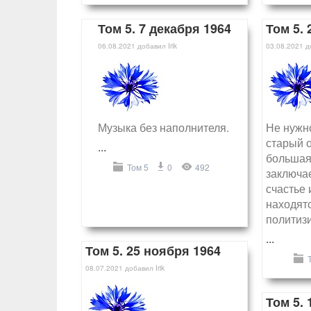
Том 5. 7 декабря 1964
Том 5. 
06.08.2021
добавил
Irik
03.08.2021
д
Музыка без наполнителя.
Не нужн
старый 
...
большая
Том 5
0
492
заключае
счастье
находятс
политиз
...
Том 5. 25 ноября 1964
08.07.2021
добавил
Irik
Том 5. 