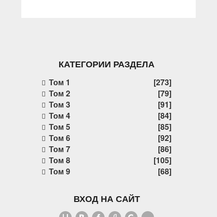
КАТЕГОРИИ РАЗДЕЛА
Том 1
[273]
Том 2
[79]
Том 3
[91]
Том 4
[84]
Том 5
[85]
Том 6
[92]
Том 7
[86]
Том 8
[105]
Том 9
[68]
ВХОД НА САЙТ