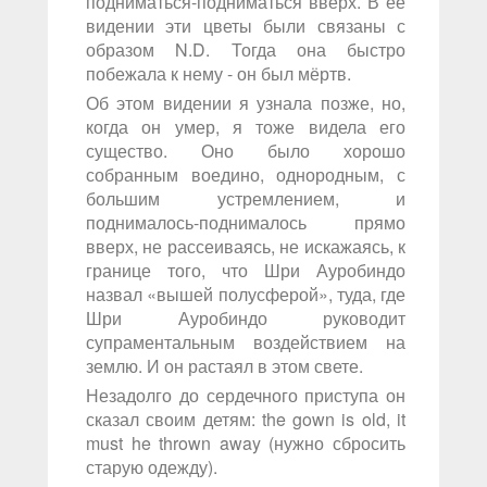
подниматься-подниматься вверх. В её
видении эти цветы были связаны с
образом N.D. Тогда она быстро
побежала к нему - он был мёртв.
Об этом видении я узнала позже, но,
когда он умер, я тоже видела его
существо. Оно было хорошо
собранным воедино, однородным, с
большим устремлением, и
поднималось-поднималось прямо
вверх, не рассеиваясь, не искажаясь, к
границе того, что Шри Ауробиндо
назвал «вышей полусферой», туда, где
Шри Ауробиндо руководит
супраментальным воздействием на
землю. И он растаял в этом свете.
Незадолго до сердечного приступа он
сказал своим детям: the gown is old, it
must he thrown away (нужно сбросить
старую одежду).