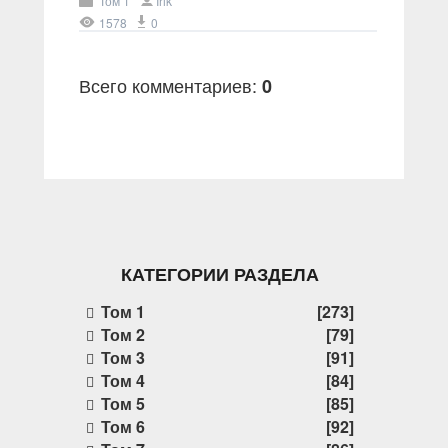
Том 1
Irik
1578
0
Всего комментариев
:
0
КАТЕГОРИИ РАЗДЕЛА
Том 1
[273]
Том 2
[79]
Том 3
[91]
Том 4
[84]
Том 5
[85]
Том 6
[92]