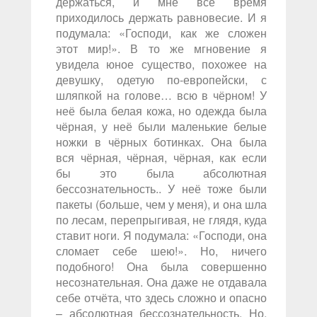
держаться, и мне всё время
приходилось держать равновесие. И я
подумала: «Господи, как же сложен
этот мир!». В то же мгновение я
увидела юное существо, похожее на
девушку, одетую по-европейски, с
шляпкой на голове… всю в чёрном! У
неё была белая кожа, но одежда была
чёрная, у неё были маленькие белые
ножки в чёрных ботинках. Она была
вся чёрная, чёрная, чёрная, как если
бы это была абсолютная
бессознательность.. У неё тоже были
пакеты (больше, чем у меня), и она шла
по лесам, перепрыгивая, не глядя, куда
ставит ноги. Я подумала: «Господи, она
сломает себе шею!». Но, ничего
подобного! Она была совершенно
несознательная. Она даже не отдавала
себе отчёта, что здесь сложно и опасно
– абсолютная бессознательность. Но,