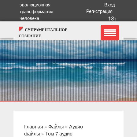
эволюционная
Вход
Регистрация
трансформация
18+
человека
СУПРАМЕНТАЛЬНОЕ
СОЗНАНИЕ
Главная
»
Файлы
»
Аудио
файлы
»
Том 7 аудио