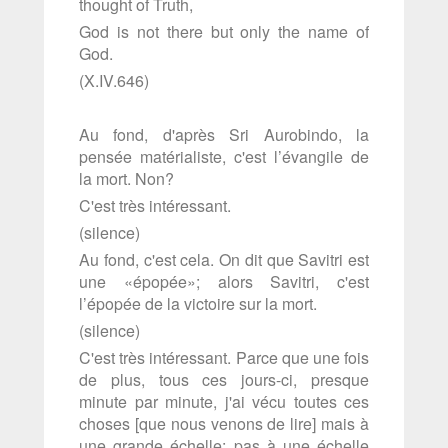
thought of Truth,
God is not there but only the name of
God.
(X.IV.646)
Au fond, d'après Sri Aurobindo, la
pensée matérialiste, c'est l’évangile de
la mort. Non?
C'est très intéressant.
(silence)
Au fond, c'est cela. On dit que Savitri est
une «épopée»; alors Savitri, c'est
l’épopée de la victoire sur la mort.
(silence)
C'est très intéressant. Parce que une fois
de plus, tous ces jours-ci, presque
minute par minute, j'ai vécu toutes ces
choses [que nous venons de lire] mais à
une grande échelle: pas à une échelle