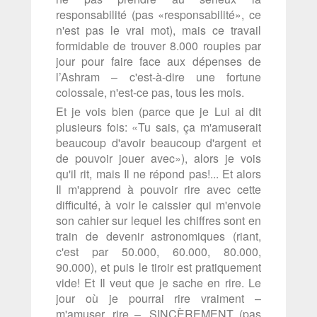
responsabilité (pas «responsabilité», ce
n'est pas le vrai mot), mais ce travail
formidable de trouver 8.000 roupies par
jour pour faire face aux dépenses de
l’Ashram – c'est-à-dire une fortune
colossale, n'est-ce pas, tous les mois.
Et je vois bien (parce que je Lui ai dit
plusieurs fois: «Tu sais, ça m'amuserait
beaucoup d'avoir beaucoup d'argent et
de pouvoir jouer avec»), alors je vois
qu'il rit, mais Il ne répond pas!... Et alors
Il m'apprend à pouvoir rire avec cette
difficulté, à voir le caissier qui m'envoie
son cahier sur lequel les chiffres sont en
train de devenir astronomiques (riant,
c'est par 50.000, 60.000, 80.000,
90.000), et puis le tiroir est pratiquement
vide! Et Il veut que je sache en rire. Le
jour où je pourrai rire vraiment –
m'amuser, rire –, SINCÈREMENT (pas