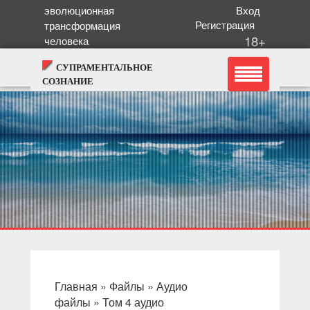
эволюционная
Вход
Регистрация
трансформация
18+
человека
СУПРАМЕНТАЛЬНОЕ
СОЗНАНИЕ
Главная
»
Файлы
»
Аудио
файлы
»
Том 4 аудио