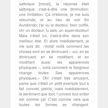
sattvique [moral], la réponse était
sattvique; c'est-à-dire une diminution,
une limitation. Ça m'étonne, je me suis
retournée, et au lieu de voir Sri
Aurobindo, j'ai vu le docteur, bien coiffé,
oh! un docteur, lu sais, un super-docteur!
Mais c'était lui, c'est-à-dire dans son
meilleur état. Et alors imédiatement, je
me suis dit: «Voilà! voilà comment les
choses vont en se diminuant – oui, en se
diminuant, en se modifiant, et en
modifiant aussi les apparences
physiques –, voilà comment le Seigneur
change toutes Ses apparences
physiques.» Oh! c'était très amusant,
parce que c'était un petit exemple tout à
fait concret, précis; mais imédiatement,
le sentiment que tout, l’univers tout entier
est comme ça! C'est comme cela que
toutes les formes se changent.