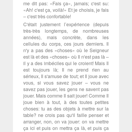
me dit pas: «Fais ça», jamais; c'est su:
«Ah! c'est ça, voilà!» Et je choisis, je fais
– c'est très confortable!
C'était justement l’expérience (depuis
très-très longtemps, de nombreuses
années), mais concrète, dans les
cellules du corps, ces jours derniers. Il
n'y a pas des «choses» où le Seigneur
est là et des «choses» où Il n'est pas là –
il y a des imbéciles qui le croient! Mais Il
est toujours là; Il ne prend rien au
sérieux, Il s'amuse de tout; et Il joue avec
vous, si vous savez jouer – vous ne
savez pas jouer, les gens ne savent pas
jouer. Mais comme Il sait jouer! Comme Il
joue bien à tout, à des toutes petites
choses: tu as des objets à mettre sur la
table? ne crois pas qu'il faille penser et
arranger, non, on va jouer: on va mettre
ça ici et puis on mettra ça là, et puis ça