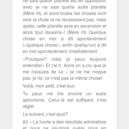
ne sais quelle planète est en opposition
avec je ne sais quelle autre planète
(Mère rit), et alors toutes les choses vont
vers la chute et ne réussissent pas; mais
après, cette planète sera en ascension et
alors tout réussira»! (Mère rit) Quelque
chose en moi a dit spontanément
(«quelque chose», enfin quelqu'un) a dit
en moi spontanément, imédiatement:
«Pourquoi? mais je peux toujours
entendre!» Et j'ai ri. Alors on a cru que je
me moquais de lui – je ne me moque
pas: je ris, ce n'est pas la même chose!
Voilà, mon petit, c'est tout.
Tu peux me lire encore un autre
aphorisme. Celui-là est suffisant, c'est
réglé!
Le suivant, c'est quoi?
83 – La honte a des résultats admirables
et nous ne saurions guère nous en