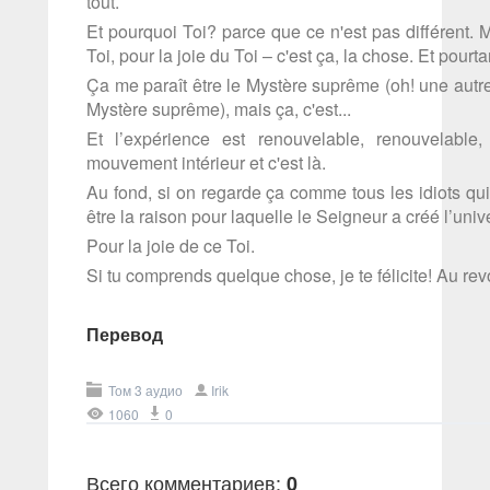
tout.
Et pourquoi Toi? parce que ce n'est pas différent. M
Toi, pour la joie du Toi – c'est ça, la chose. Et pourta
Ça me paraît être le Mystère suprême (oh! une autre 
Mystère suprême), mais ça, c'est...
Et l’expérience est renouvelable, renouvelable,
mouvement intérieur et c'est là.
Au fond, si on regarde ça comme tous les idiots qui s
être la raison pour laquelle le Seigneur a créé l’univ
Pour la joie de ce Toi.
Si tu comprends quelque chose, je te félicite! Au revo
Перевод
Том 3 аудио
Irik
1060
0
Всего комментариев
:
0