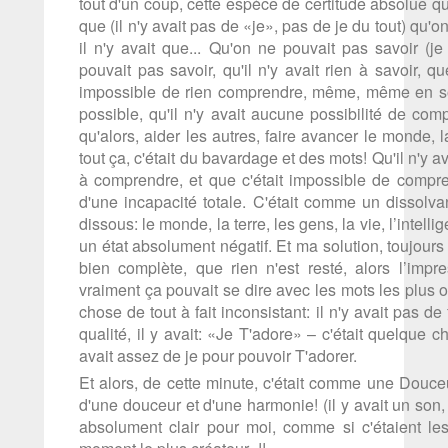
tout d'un coup, cette espèce de certitude absolue qu
que (il n'y avait pas de «je», pas de je du tout) qu'o
il n'y avait que... Qu'on ne pouvait pas savoir (j
pouvait pas savoir, qu'il n'y avait rien à savoir, que c
impossible de rien comprendre, même, même en sort
possible, qu'il n'y avait aucune possibilité de comp
qu'alors, aider les autres, faire avancer le monde, la
tout ça, c'était du bavardage et des mots! Qu'il n'y avai
à comprendre, et que c'était impossible de compren
d'une incapacité totale. C'était comme un dissolva
dissous: le monde, la terre, les gens, la vie, l’intellig
un état absolument négatif. Et ma solution, toujours
bien complète, que rien n'est resté, alors l’impre
vraiment ça pouvait se dire avec les mots les plus or
chose de tout à fait inconsistant: il n'y avait pas de 
qualité, il y avait: «Je T'adore» – c'était quelque c
avait assez de je pour pouvoir T'adorer.
Et alors, de cette minute, c'était comme une Douceu
d'une douceur et d'une harmonie! (il y avait un son,
absolument clair pour moi, comme si c'étaient les