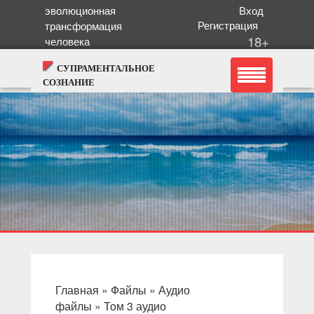
эволюционная
Вход
Регистрация
трансформация
18+
человека
СУПРАМЕНТАЛЬНОЕ
СОЗНАНИЕ
Главная
»
Файлы
»
Аудио
файлы
»
Том 3 аудио