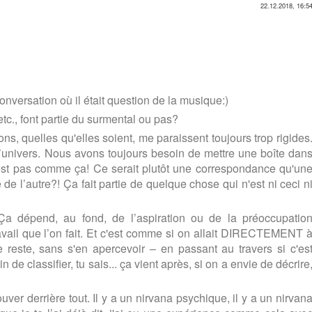
22.12.2018, 16:5
onversation où il était question de la musique:)
tc., font partie du surmental ou pas?
ions, quelles qu'elles soient, me paraissent toujours trop rigides
univers. Nous avons toujours besoin de mettre une boîte dan
 n'est pas comme ça! Ce serait plutôt une correspondance qu'un
ie de l’autre?! Ça fait partie de quelque chose qui n'est ni ceci n
Ça dépend, au fond, de l’aspiration ou de la préoccupatio
avail que l’on fait. Et c'est comme si on allait DIRECTEMENT 
 le reste, sans s'en apercevoir – en passant au travers si c'es
de classifier, tu sais... ça vient après, si on a envie de décrire
er derrière tout. Il y a un nirvana psychique, il y a un nirvan