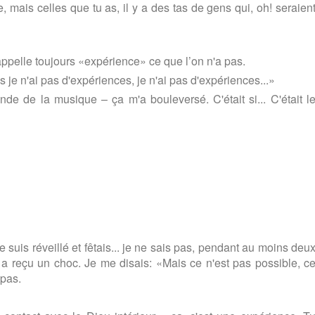
ais celles que tu as, il y a des tas de gens qui, oh! seraien
ppelle toujours «expérience» ce que l’on n'a pas.
 je n'ai pas d'expériences, je n'ai pas d'expériences...»
de de la musique – ça m'a bouleversé. C'était si... C'était l
e suis réveillé et fêtais... je ne sais pas, pendant au moins deu
a reçu un choc. Je me disais: «Mais ce n'est pas possible, c
 pas.