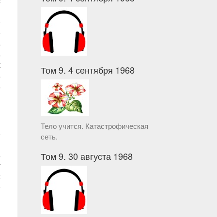
c
l
e
e
s
s
t
Том 9. 4 сентября 1968
s
s
n
Тело учится. Катастрофическая
e
сеть.
l
s
Том 9. 30 августа 1968
r
t
e