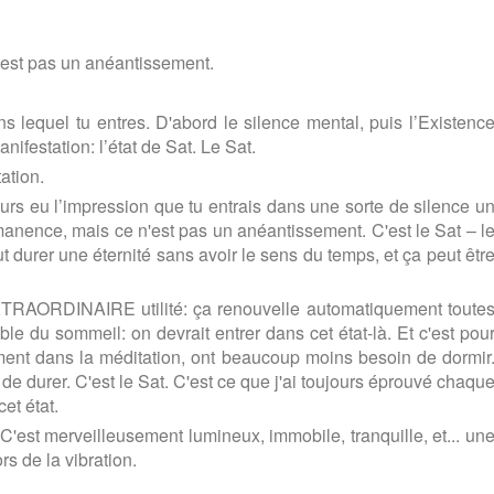
 n'est pas un anéantissement.
s lequel tu entres. D'abord le silence mental, puis l’Existenc
nifestation: l’état de Sat. Le Sat.
ation.
rs eu l’impression que tu entrais dans une sorte de silence u
manence, mais ce n'est pas un anéantissement. C'est le Sat – l
t durer une éternité sans avoir le sens du temps, et ça peut êtr
XTRAORDINAIRE utilité: ça renouvelle automatiquement toute
able du sommeil: on devrait entrer dans cet état-là. Et c'est pou
ent dans la méditation, ont beaucoup moins besoin de dormir
e durer. C'est le Sat. C'est ce que j'ai toujours éprouvé chaqu
cet état.
C'est merveilleusement lumineux, immobile, tranquille, et... un
s de la vibration.