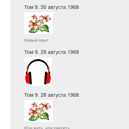
Том 9. 30 августа 1968
Новый опыт.
Том 9. 28 августа 1968
.
a
Том 9. 28 августа 1968
e
l
e
t
e
Или жить, или умереть.