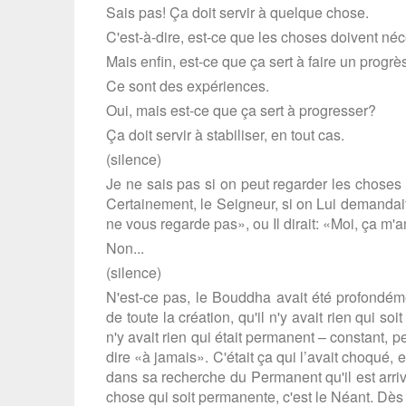
Sais pas! Ça doit servir à quelque chose.
C'est-à-dire, est-ce que les choses doivent né
Mais enfin, est-ce que ça sert à faire un progrè
Ce sont des expériences.
Oui, mais est-ce que ça sert à progresser?
Ça doit servir à stabiliser, en tout cas.
(silence)
Je ne sais pas si on peut regarder les choses
Certainement, le Seigneur, si on Lui demandait «
ne vous regarde pas», ou Il dirait: «Moi, ça m'a
Non...
(silence)
N'est-ce pas, le Bouddha avait été profond
de toute la création, qu'il n'y avait rien qui so
n'y avait rien qui était permanent – constant, p
dire «à jamais». C'était ça qui l’avait choqué, et 
dans sa recherche du Permanent qu'il est arriv
chose qui soit permanente, c'est le Néant. Dès 