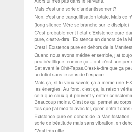
Alors tu n'es pas dans le Nirvana.
Mais c'est une sorte d'anéantissement?
Non, c'est une tranquillisation totale. Mais ce
(long silence Mère se branche sur le disciple)
C'est probablement l’état d'Existence pure dan
pure, c'est-à-dire l’Existence en dehors de la Ma
C'est l’Existence pure en dehors de la Manifest
Quand nous avons médité ensemble, j'ai toujou
peu béatifique, comme ça – oui, c'est une per
Sat avant le Chit-Tapas.C'est-à-dire que ça peu
un infini sans le sens de l’espace.
Mais ça, si tu veux savoir, ça a même une E
les énergies. Au fond, c'est ça, la raison vérit
cela que ceux qui peuvent y entrer consciemm
Beaucoup moins. C'est ce qui permet au corps d
fois que j'ai médité avec toi, qu'on entrait dans 
Existence pure en dehors de la Manifestation. 
sorte de béatitude mais sans vibration, en dehor
C'est très utile.