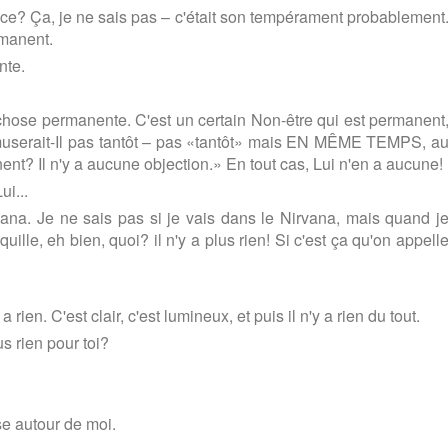
nce? Ça, je ne sais pas – c'était son tempérament probablement
rmanent.
nte.
 la chose permanente. C'est un certain Non-être qui est permanent
s'amuserait-Il pas tantôt – pas «tantôt» mais EN MÊME TEMPS, a
? Il n'y a aucune objection.» En tout cas, Lui n'en a aucune!
ui...
vana. Je ne sais pas si je vais dans le Nirvana, mais quand j
uille, eh bien, quoi? il n'y a plus rien! Si c'est ça qu'on appell
rien. C'est clair, c'est lumineux, et puis il n'y a rien du tout.
lus rien pour toi?
e autour de moi.