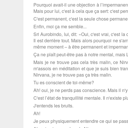
Pourquoi avait-il une objection à l’impermane
Mais pour lui, c'est à cela que ça sert: c'est pe
C'est permanent, c'est la seule chose permane
Enfin, moi ça me semble...
Sri Aurobindo, lui, dit: «Oui, c'est vrai, c'est
Il est derrière tout. Mais alors pourquoi ne 
même moment – à être permanent et impermanent
Ça ne plaît peut-être pas à notre mental, mais L
Mais je ne trouve pas cela très malin, ce Nir
m'assois en méditation et que je suis bien tranq
Nirvana, je ne trouve pas ça très malin.
Tu es conscient de toi-même?
Ah! oui, je ne perds pas conscience. Mais il n'y a 
C'est l’état de tranquillité mentale. Il n'existe p
J'entends les bruits.
Ah!
Je peux physiquement entendre ce qui se pass