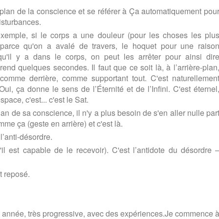
ère-plan de la conscience et se référer à Ça automatiquement pou
disturbances.
xemple, si le corps a une douleur (pour les choses les plu
r parce qu'on a avalé de travers, le hoquet pour une raiso
qu'il y a dans le corps, on peut les arrêter pour ainsi dir
end quelques secondes. Il faut que ce soit là, à l’arrière-plan
, comme derrière, comme supportant tout. C'est naturellemen
i, ça donne le sens de l’Éternité et de l’Infini. C'est éternel
space, c'est... c'est le Sat.
an de sa conscience, il n'y a plus besoin de s'en aller nulle par
omme ça (geste en arrière) et c'est là.
l’anti-désordre.
il est capable de le recevoir). C'est l’antidote du désordre 
st reposé.
nne année, très progressive, avec des expériences.Je commence 