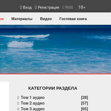
18+
Вход
Регистрация
RSS
ри
Материалы
Видео
Гостевая книга
КАТЕГОРИИ РАЗДЕЛА
Том 1 аудио
[28]
Том 2 аудио
[57]
Том 3 аудио
[65]