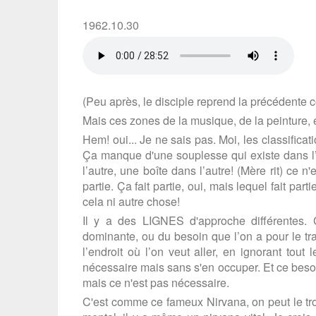
1962.10.30
(Peu après, le disciple reprend la précédente c
Mais ces zones de la musique, de la peinture, e
Hem! oui... Je ne sais pas. Moi, les classificat
Ça manque d'une souplesse qui existe dans l’
l’autre, une boîte dans l’autre! (Mère rit) ce
partie. Ça fait partie, oui, mais lequel fait part
cela ni autre chose!
Il y a des LIGNES d'approche différentes. 
dominante, ou du besoin que l’on a pour le tr
l’endroit où l’on veut aller, en ignorant tout
nécessaire mais sans s'en occuper. Et ce besoin 
mais ce n'est pas nécessaire.
C'est comme ce fameux Nirvana, on peut le trouv