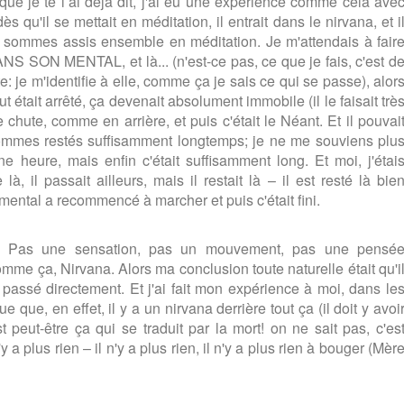
 que je te l’ai déjà dit, j'ai eu une expérience comme cela ave
 qu'il se mettait en méditation, il entrait dans le nirvana, et i
sommes assis ensemble en méditation. Je m'attendais à fair
ANS SON MENTAL, et là... (n'est-ce pas, ce que je fais, c'est d
 je m'identifie à elle, comme ça je sais ce qui se passe), alor
ut était arrêté, ça devenait absolument immobile (il le faisait trè
e chute, comme en arrière, et puis c'était le Néant. Et il pouvai
 sommes restés suffisamment longtemps; je ne me souviens plu
ne heure, mais enfin c'était suffisamment long. Et moi, j'étai
là, il passait ailleurs, mais il restait là – il est resté là bie
 mental a recommencé à marcher et puis c'était fini.
nt. Pas une sensation, pas un mouvement, pas une pensé
comme ça, Nirvana. Alors ma conclusion toute naturelle était qu'i
t passé directement. Et j'ai fait mon expérience à moi, dans le
e que, en effet, il y a un nirvana derrière tout ça (il doit y avoi
t peut-être ça qui se traduit par la mort! on ne sait pas, c'es
 a plus rien – il n'y a plus rien, il n'y a plus rien à bouger (Mèr