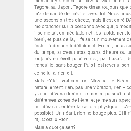
mental, il y a même un nirvana vital. Je crois
Tagore, au Japon. Tagore disait toujours que dès
m'a demandé de méditer avec lui. Nous nous 
une ascension très directe, mais il est entré D
me brancher sur la personne avec qui je médite:
il se mettait en méditation et très rapidement to
bien), et puis de là, il faisait un mouvement d
rester là-dedans indéfiniment! En fait, nous
du temps, si c'était trois quarts d'heure ou u
toujours en éveil pour voir si, par hasard, de 
tranquille, sans bouger. Puis il est revenu, son
Je ne lui ai rien dit.
Mais c'était vraiment un Nirvana: le Néa
naturellement, rien, pas une vibration, rien – 
y a un nirvana derrière le mental puisqu'il es
différentes zones de l’être, et je me suis aperçu
un nirvana derrière la cellule physique – c'es
possible). Un néant, rien ne bouge plus. Et il n'y
rit). C'est le Rien.
Mais à quoi ça sert?