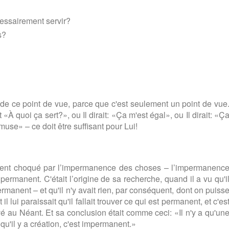
cessairement servir?
s?
 de ce point de vue, parce que c'est seulement un point de vue
À quoi ça sert?», ou Il dirait: «Ça m'est égal», ou Il dirait: «Ç
muse» – ce doit être suffisant pour Lui!
ément choqué par l’impermanence des choses – l’impermanenc
it permanent. C'était l’origine de sa recherche, quand il a vu qu'i
ermanent – et qu'il n'y avait rien, par conséquent, dont on puiss
il lui paraissait qu'il fallait trouver ce qui est permanent, et c'es
é au Néant. Et sa conclusion était comme ceci: «Il n'y a qu'un
qu'il y a création, c'est impermanent.»