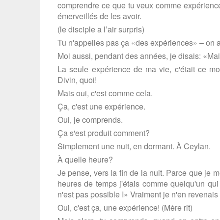
comprendre ce que tu veux comme expérience, m
émerveillés de les avoir.
(le disciple a l’air surpris)
Tu n'appelles pas ça «des expériences» – on a
Moi aussi, pendant des années, je disais: «Mais
La seule expérience de ma vie, c'était ce mon
Divin, quoi!
Mais oui, c'est comme cela.
Ça, c'est une expérience.
Oui, je comprends.
Ça s'est produit comment?
Simplement une nuit, en dormant. À Ceylan.
À quelle heure?
Je pense, vers la fin de la nuit. Parce que je m
heures de temps j'étais comme quelqu'un qui 
n'est pas possible I» Vraiment je n'en revenais
Oui, c'est ça, une expérience! (Mère rit)