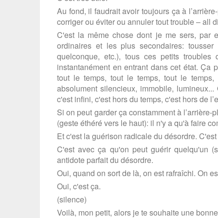
Au fond, il faudrait avoir toujours ça à l’arri
corriger ou éviter ou annuler tout trouble – all 
C'est la même chose dont je me sers, par e
ordinaires et les plus secondaires: tousse
quelconque, etc.), tous ces petits troubles 
instantanément en entrant dans cet état. Ça pr
tout le temps, tout le temps, tout le temps
absolument silencieux, immobile, lumineux... Ou
c'est infini, c'est hors du temps, c'est hors de l’e
Si on peut garder ça constamment à l’arrière-pl
(geste éthéré vers le haut): il n'y a qu'à faire c
Et c'est la guérison radicale du désordre. C'est 
C'est avec ça qu'on peut guérir quelqu'un (s'
antidote parfait du désordre.
Oui, quand on sort de là, on est rafraîchi. On e
Oui, c'est ça.
(silence)
Voilà, mon petit, alors je te souhaite une bo