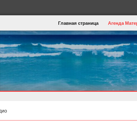
Главная страница
Агенда Мате
дио