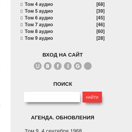
4
Том 4 аудио
[68]
Том 5 аудио
[39]
Том 6 аудио
[45]
Том 7 аудио
[46]
Том 8 аудио
[60]
Том 9 аудио
[28]
ВХОД НА САЙТ
.
s
e
i
ПОИСК
n
à
t
,
АГЕНДА. ОБНОВЛЕНИЯ
a
Том 9. 4 сентября 1968