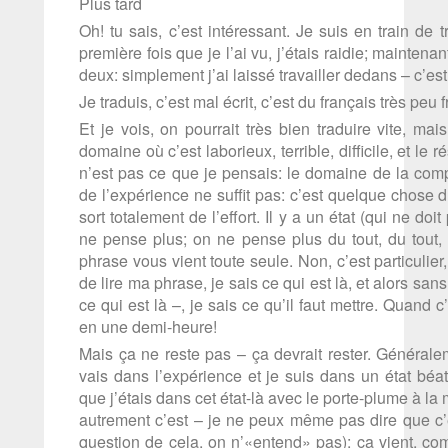
Plus tard
Oh! tu sais, c’est intéressant. Je suis en train de 
première fois que je l’ai vu, j’étais raidie; maintenant
deux: simplement j’ai laissé travailler dedans – c’e
Je traduis, c’est mal écrit, c’est du français très peu
Et je vois, on pourrait très bien traduire vite, ma
domaine où c’est laborieux, terrible, difficile, et le r
n’est pas ce que je pensais: le domaine de la com
de l’expérience ne suffit pas: c’est quelque chose 
sort totalement de l’effort. Il y a un état (qui ne d
ne pense plus; on ne pense plus du tout, du tout, du
phrase vous vient toute seule. Non, c’est particulier,
de lire ma phrase, je sais ce qui est là, et alors sa
ce qui est là –, je sais ce qu’il faut mettre. Quand
en une demi-heure!
Mais ça ne reste pas – ça devrait rester. Générale
vais dans l’expérience et je suis dans un état béat
que j’étais dans cet état-là avec le porte-plume à la 
autrement c’est – je ne peux même pas dire que c’e
question de cela, on n’«entend» pas): ça vient, co