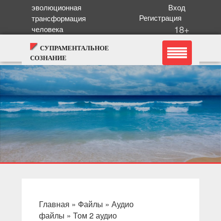
эволюционная
Вход
Регистрация
трансформация
18+
человека
СУПРАМЕНТАЛЬНОЕ
СОЗНАНИЕ
Главная
»
Файлы
»
Аудио
файлы
»
Том 2 аудио