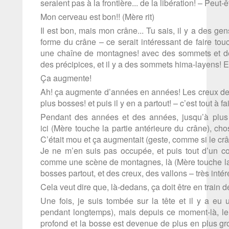
seraient pas à la frontière... de la libération! – Peut-ê
Mon cerveau est bon!! (Mère rit)
Il est bon, mais mon crâne... Tu sais, il y a des ge
forme du crâne – ce serait intéressant de faire tou
une chaîne de montagnes! avec des sommets et des 
des précipices, et il y a des sommets hima-layens! 
Ça augmente!
Ah! ça augmente d’années en années! Les creux dev
plus bosses! et puis il y en a partout! – c’est tout à fa
Pendant des années et des années, jusqu’à plus
ici (Mère touche la partie antérieure du crâne), cho
C’était mou et ça augmentait (geste, comme si le crâne
Je ne m’en suis pas occupée, et puis tout d’un c
comme une scène de montagnes, là (Mère touche la p
bosses partout, et des creux, des vallons – très int
Cela veut dire que, là-dedans, ça doit être en train 
Une fois, je suis tombée sur la tête et il y a eu
pendant longtemps), mais depuis ce moment-là, le
profond et la bosse est devenue de plus en plus gros