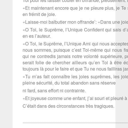
Toi pour les laisser couler en offrande, pieusement. 
«Et maintenant encore que je ne pleure plus, je Te 
en frémit de joie.
«Laisse-moi balbutier mon offrande’: «Dans une joie d
«O Toi, le Suprême, l’Unique Confident qui sais d’
en es l’auteur.
«O Toi, le Suprême, l’Unique Ami qui nous accepte
nous sommes, puisque c’est Toi-même qui nous fis 
qui ne contredis jamais notre volonté supérieure, 
serait folie de chercher ailleurs qu’en Toi à être 
toujours là pour le faire et que Tu ne nous failliras j
«Tu m’as fait connaître les joies suprêmes, les joi
pleine sécurité, du total abandon sans réserve
ni fard, sans effort ni contrainte.
«Et joyeuse comme une enfant, j’ai souri et pleuré à
C’était dans des circonstances très tragiques.
............................................................................................