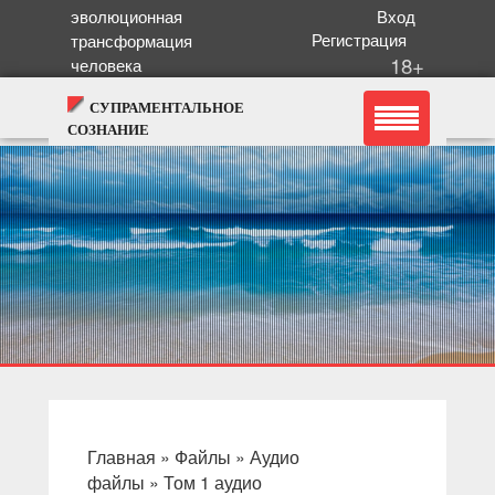
эволюционная
Вход
Регистрация
трансформация
18+
человека
СУПРАМЕНТАЛЬНОЕ
СОЗНАНИЕ
Главная
»
Файлы
»
Аудио
файлы
»
Том 1 аудио