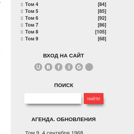
9
Том 4
[84]
и
Том 5
[85]
Том 6
[92]
Том 7
[86]
Том 8
[105]
Том 9
[68]
e
ВХОД НА САЙТ
ПОИСК
АГЕНДА. ОБНОВЛЕНИЯ
Том 9. 4 сентября 1968