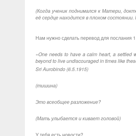
(Когда ученик поднимался к Матери, докт
её сердце находится в плохом состоянии. 
Нам нужно сделать перевод для послания 1
«One needs to have a calm heart, a settled wi
beyond to live undiscouraged in times like thes
Sri Aurobindo (6.5.1915)
(тишина)
Это всеобщее разложение?
(Мать улыбается и кивает головой)
У тебя есть новости?