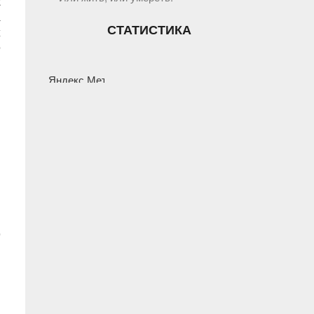
к
а
СТАТИСТИКА
х
е
о