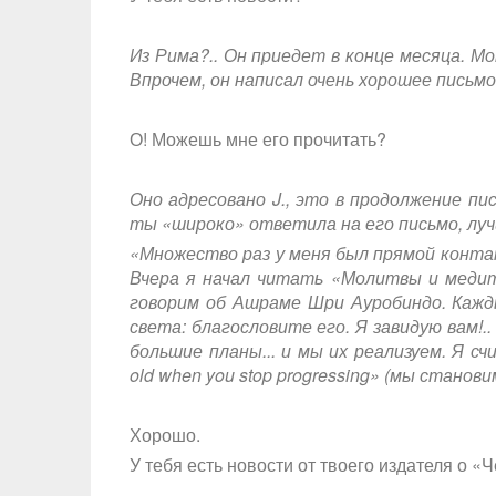
Из Рима?.. Он приедет в конце месяца. М
Впрочем, он написал очень хорошее письмо
О! Можешь мне его прочитать?
Оно адресовано J., это в продолжение пи
ты «широко» ответила на его письмо, лучш
«Множество раз у меня был прямой контак
Вчера я начал читать «Молитвы и медит
говорим об Ашраме Шри Ауробиндо. Каждый
света: благословите его. Я завидую вам!.
большие планы... и мы их реализуем. Я сч
old when you stop progressing» (мы стано
Хорошо.
У тебя есть новости от твоего издателя о 