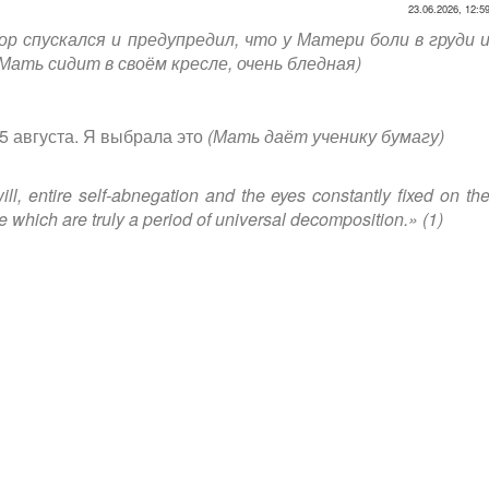
23.06.2026, 12:5
ор спускался и предупредил, что у Матери боли в груди 
Мать сидит в своём кресле, очень бледная)
5 августа. Я выбрала это
(Мать даёт ученику бумагу)
ll, entire self-abnegation and the eyes constantly fixed on th
e which are truly a period of universal decomposition.» (1)