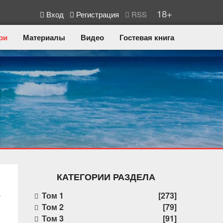
18+
Вход
Регистрация
RSS
ри
Материалы
Видео
Гостевая книга
КАТЕГОРИИ РАЗДЕЛА
Том 1
[273]
Том 2
[79]
Том 3
[91]