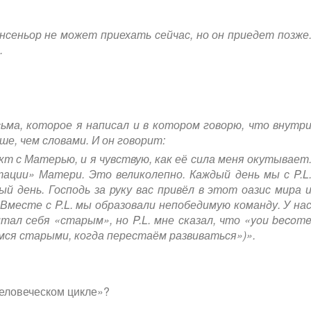
онсеньор не может приехать сейчас, но он приедет позже
.
сьма, которое я написал и в котором говорю, что внутр
е, чем словами. И он говорит:
т с Матерью, и я чувствую, как её сила меня окутывает
ации» Матери. Это великолепно. Каждый день мы с P.L
 день. Господь за руку вас привёл в этот оазис мира 
. Вместе с P.L. мы образовали непобедимую команду. У на
итал себя «старым», но P.L. мне сказал, что «you becom
вимся старыми, когда перестаём развиваться»)».
«Человеческом цикле»?