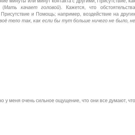
ние минуты или минут контакта с другими, Присутствие, ка
 (
Мать качает головой
). Кажется, что обстоятельств
ь Присутствие и Помощь; например, воздействие на други
оё тело так, как если бы тут больше ничего не было, н
но у меня очень сильное ощущение, что они все думают, чт