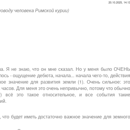
20.10.2025, 14:1
оводу человека Римской курии)
а. Я не знаю, что он мне сказал. Но у меня было ОЧЕН
сь - ощущение дебюта, начала... начала чего-то, действи
е значение для развития земли (1). Очень сильное: эт
 часов. Для меня это очень непривычно, потому что обычн
й
) всё это такое относительное, и все события таки
ий.
, что будет иметь достаточно важное значение для земног