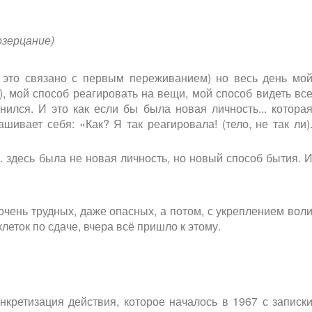
озерцание)
 это связано с первым переживанием) но весь день мо
), мой способ реагировать на вещи, мой способ видеть вс
ся. И это как если бы была новая личность... котора
шивает себя: «Как? Я так реагировала! (тело, не так ли)
.. здесь была не новая личность, но новый способ бытия. 
очень трудных, даже опасных, а потом, с укреплением вол
клеток по сдаче, вчера всё пришло к этому.
онкретизация действия, которое началось в 1967 с записк