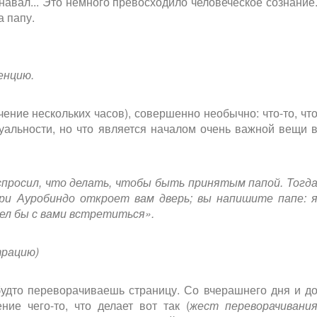
навал... Это немного превосходило человеческое сознание
а папу.
енцию.
ение нескольких часов), совершенно необычно: что-то, чт
уальности, но что является началом очень важной вещи 
я спросил, что делать, чтобы быть принятым папой. Тогд
Шри Ауробиндо откроет вам дверь; вы напишите папе: 
ел бы с вами встретиться».
трацию)
 будто переворачиваешь страницу. Со вчерашнего дня и д
ие чего-то, что делает вот так (
жест переворачивани