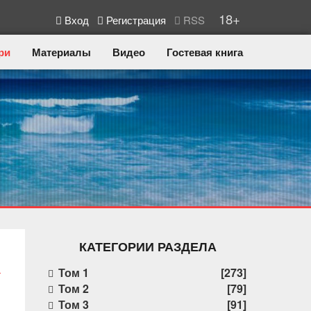
18+
Вход
Регистрация
RSS
ри
Материалы
Видео
Гостевая книга
КАТЕГОРИИ РАЗДЕЛА
Том 1
[273]
Том 2
[79]
Том 3
[91]