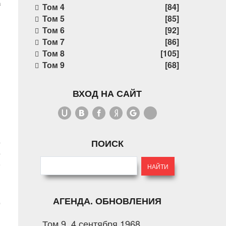
3
Том 4
[84]
Том 5
[85]
Том 6
[92]
Том 7
[86]
Том 8
[105]
Том 9
[68]
ВХОД НА САЙТ
Ь
я
о
ПОИСК
о
е
АГЕНДА. ОБНОВЛЕНИЯ
о
Том 9. 4 сентября 1968