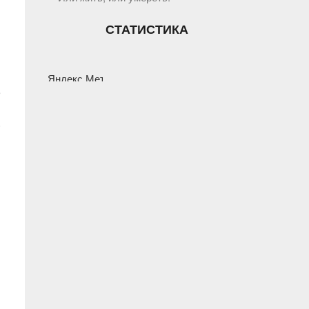
СТАТИСТИКА
й
е
я
.
И
и
и