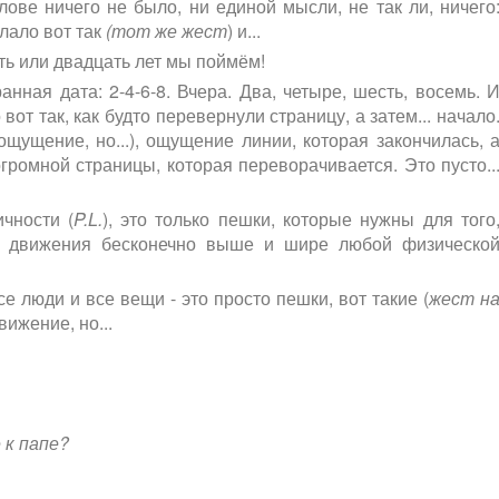
лове ничего не было, ни единой мысли, не так ли, ничего
елало вот так
(тот же жест
) и...
ять или двадцать лет мы поймём!
анная дата: 2-4-6-8. Вчера. Два, четыре, шесть, восемь. 
вот так, как будто перевернули страницу, а затем... начало
ощущение, но...), ощущение линии, которая закончилась, 
громной страницы, которая переворачивается. Это пусто..
ичности (
P.L.
), это только пешки, которые нужны для того
ик движения бесконечно выше и шире любой физическо
се люди и все вещи - это просто пешки, вот такие (
жест н
вижение, но...
 к папе?