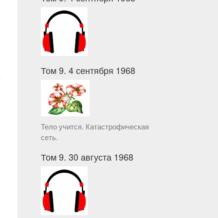
.
Том 9. 4 сентября 1968
о
в
а
Тело учится. Катастрофическая
я
сеть.
Том 9. 30 августа 1968
о
я