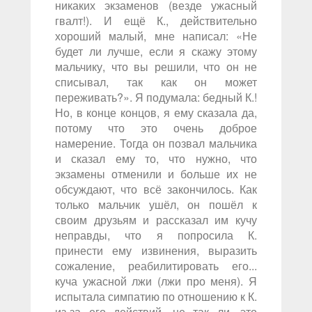
никаких экзаменов (везде ужасный
гвалт!). И ещё К., действительно
хороший малый, мне написал: «Не
будет ли лучше, если я скажу этому
мальчику, что вы решили, что он не
списывал, так как он может
переживать?». Я подумала: бедный К.!
Но, в конце концов, я ему сказала да,
потому что это очень доброе
намерение. Тогда он позвал мальчика
и сказал ему то, что нужно, что
экзамены отменили и больше их не
обсуждают, что всё закончилось. Как
только мальчик ушёл, он пошёл к
своим друзьям и рассказал им кучу
неправды, что я попросила К.
принести ему извинения, выразить
сожаление, реабилитировать его...
куча ужасной лжи (лжи про меня). Я
испытала симпатию по отношению к К.
из-за его действий, не так ли, это