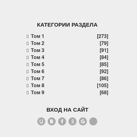
КАТЕГОРИИ РАЗДЕЛА
Том 1
[273]
Том 2
[79]
Том 3
[91]
Том 4
[84]
Том 5
[85]
Том 6
[92]
Том 7
[86]
Том 8
[105]
Том 9
[68]
ВХОД НА САЙТ