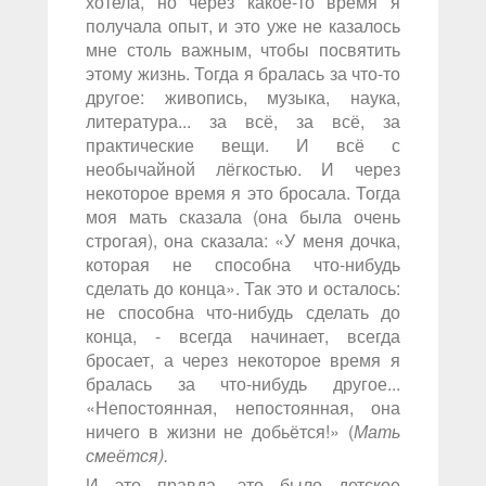
хотела, но через какое-то время я
получала опыт, и это уже не казалось
мне столь важным, чтобы посвятить
этому жизнь. Тогда я бралась за что-то
другое: живопись, музыка, наука,
литература... за всё, за всё, за
практические вещи. И всё с
необычайной лёгкостью. И через
некоторое время я это бросала. Тогда
моя мать сказала (она была очень
строгая), она сказала: «У меня дочка,
которая не способна что-нибудь
сделать до конца». Так это и осталось:
не способна что-нибудь сделать до
конца, - всегда начинает, всегда
бросает, а через некоторое время я
бралась за что-нибудь другое...
«Непостоянная, непостоянная, она
ничего в жизни не добьётся!» (
Мать
смеётся).
И это правда, это было детское