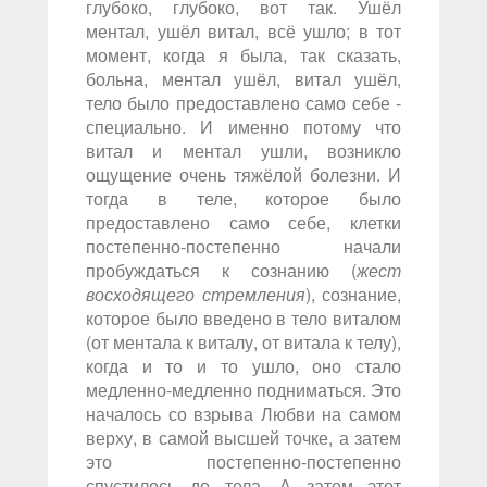
глубоко, глубоко, вот так. Ушёл
ментал, ушёл витал, всё ушло; в тот
момент, когда я была, так сказать,
больна, ментал ушёл, витал ушёл,
тело было предоставлено само себе -
специально. И именно потому что
витал и ментал ушли, возникло
ощущение очень тяжёлой болезни. И
тогда в теле, которое было
предоставлено само себе, клетки
постепенно-постепенно начали
пробуждаться к сознанию (
жест
восходящего стремления
), сознание,
которое было введено в тело виталом
(от ментала к виталу, от витала к телу),
когда и то и то ушло, оно стало
медленно-медленно подниматься. Это
началось со взрыва Любви на самом
верху, в самой высшей точке, а затем
это постепенно-постепенно
спустилось до тела. А затем этот