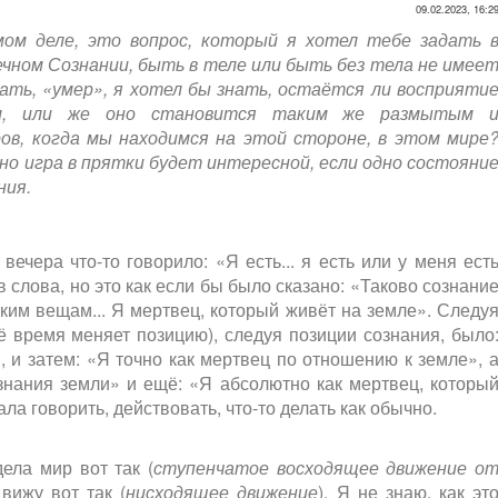
09.02.2023, 16:2
мом деле, это вопрос, который я хотел тебе задать 
вечном Сознании, быть в теле или быть без тела не имее
зать, «умер», я хотел бы знать, остаётся ли восприяти
м, или же оно становится таким же размытым 
ров, когда мы находимся на этой стороне, в этом мире
 но игра в прятки будет интересной, если одно состояни
ния.
вечера что-то говорило: «Я есть... я есть или у меня ест
 слова, но это как если бы было сказано: «Таково сознани
ким вещам... Я мертвец, который живёт на земле». Следу
ё время меняет позицию), следуя позиции сознания, было
 и затем: «Я точно как мертвец по отношению к земле», 
ознания земли» и ещё: «Я абсолютно как мертвец, которы
ала говорить, действовать, что-то делать как обычно.
ела мир вот так (
ступенчатое восходящее движение о
 вижу вот так (
нисходящее движение
). Я не знаю, как эт