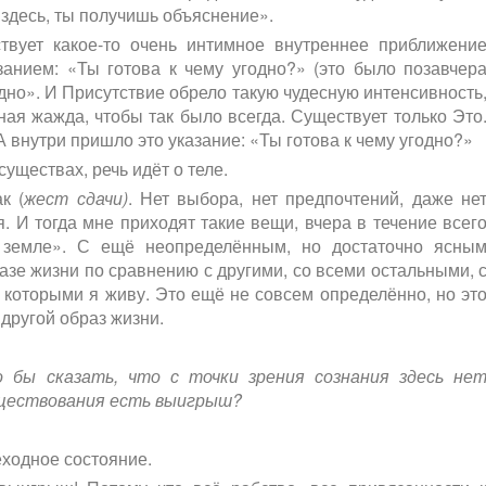
 здесь, ты получишь объяснение».
вует какое-то очень интимное внутреннее приближени
анием: «Ты готова к чему угодно?» (это было позавчер
одно». И Присутствие обрело такую чудесную интенсивность
ная жажда, чтобы так было всегда. Существует только Это
А внутри пришло это указание: «Ты готова к чему угодно?»
существах, речь идёт о теле.
к (
жест сдачи)
. Нет выбора, нет предпочтений, даже не
. И тогда мне приходят такие вещи, вчера в течение всег
 земле». С ещё неопределённым, но достаточно ясны
зе жизни по сравнению с другими, со всеми остальными, 
 которыми я живу. Это ещё не совсем определённо, но эт
 другой образ жизни.
о бы сказать, что с точки зрения сознания здесь не
существования есть выигрыш?
еходное состояние.