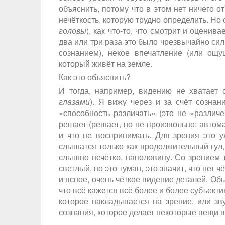
объяснить, потому что в этом нет ничего 
нечёткость, которую трудно определить. Но
головы
), как что-то, что смотрит и оценива
два или три раза это было чрезвычайно силь
сознанием), некое впечатление (или ощущ
который живёт на земле.
Как это объяснить?
И тогда, например, видению не хватает 
глазами
). Я вижу через и за счёт сознан
«способность различать» (это не «различен
решает (решает, но не произвольно: автома
и что не воспринимать. Для зрения это у
слышатся только как продолжительный гул,
слышно нечётко, наполовину. Со зрением т
светлый, но это туман, это значит, что нет ч
и ясное, очень чёткое видение деталей. Об
что всё кажется всё более и более субъекти
которое накладывается на зрение, или зв
сознания, которое делает некоторые вещи 