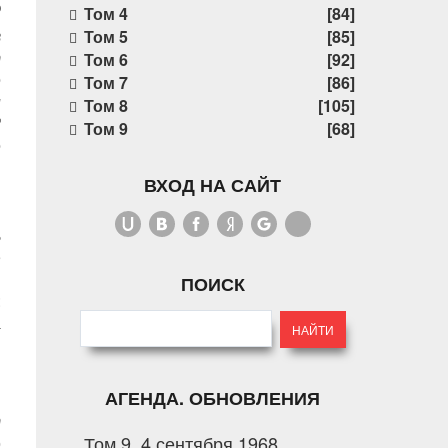
9
Том 4
[84]
в
Том 5
[85]
т
Том 6
[92]
е
Том 7
[86]
и
Том 8
[105]
?
Том 9
[68]
е
ВХОД НА САЙТ
ь
е
я
ПОИСК
:
а
й
АГЕНДА. ОБНОВЛЕНИЯ
т
Том 9. 4 сентября 1968
о