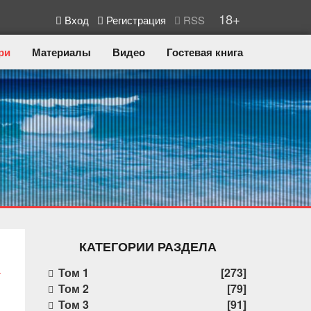
18+
Вход
Регистрация
RSS
ри
Материалы
Видео
Гостевая книга
КАТЕГОРИИ РАЗДЕЛА
Том 1
[273]
Том 2
[79]
Том 3
[91]