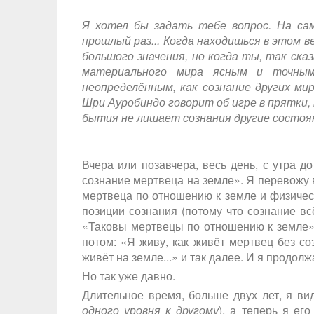
Я хотел бы задать тебе вопрос. На са
прошлый раз... Когда находишься в этом 
большого значения, но когда ты, так ска
материального мира ясным и точны
неопределённым, как сознание других ми
Шри Ауробиндо говорит об игре в прятки,
бытия не лишает сознания другие состоя
Вчера или позавчера, весь день, с утра до 
сознание мертвеца на земле». Я перевожу в
мертвеца по отношению к земле и физичес
позиции сознания (потому что сознание вс
«Таковы мертвецы по отношению к земле»,
потом: «Я живу, как живёт мертвец без с
живёт на земле...» и так далее. И я продолж
Но так уже давно.
Длительное время, больше двух лет, я вид
одного уровня к другому
), а теперь я его