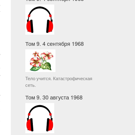
ю
г
я
м
,
Том 9. 4 сентября 1968
т
я
о
ь
Тело учится. Катастрофическая
и
сеть.
и
ь
Том 9. 30 августа 1968
е
,
,
е