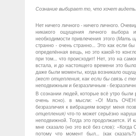
Сознание выбирает то, что хочет видеть
Нет ничего личного - ничего личного. Очев
никакого ощущения личного выбора и
необходимости привлечения этого (
Мать щ
странно - очень странно... Это как если бы
определённая вещь, но это какой-то конгл
при том... что происходит! Нет, это на сам
встала, и до настоящего времени это было
даже были моменты, когда возникало ощущен
(жест отцепления, как если бы связь с т
неподвижным и безразличным - безразличн
В сознании людей, которые всё утро были 
очень ясно). в мысли: «О! Мать ОЧЕНЬ
безразличия к вибрациям вокруг меня позво
отцепления)
что-то может серьёзно наруши
неподвижной. Тогда это продолжается. И ка
мне сказало (но это всё без слов): «Когда
потому что момент был... (как сказать