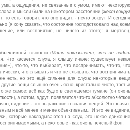
от ума, а ощущения, не связанные с умом, имеют некотору
 слова и мысли были на некотором расстоянии (
жест вокру
ет, то есть говорит, что оно видит, - нечто вокруг. И сегодн
но (я хочу сказать, что состояние господствовало над все
ение, или восприятие, но ничего из этого): я мертвец
объективной точности (
Мать показывает, что не види
ия. Что касается слуха, я слышу иначе; существует нека
ие»), что-то, что выбирает, что воспринимать, что-то, чт
тически), что слышать и что не слышать, что воспринимат
же есть, но это ещё сильнее для слуха: некоторые вещ
 другие вещи слышно очень ясно, кристально чисто, треть
о же самое: всё как будто в светящемся тумане (он очен
ёткости), а потом, вдруг, появляется что-то абсолютно чётко
ычно, видение - это выражение сознания вещей. Это значит
вным и всё менее и менее объективным... И это не видение
уки, которые накладываются на слух, это некое движени
воспринимаемыми, а некоторые - как очень неясный фон.