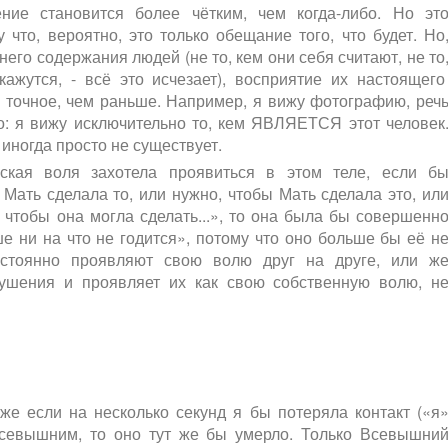
ние становится более чётким, чем когда-либо. Но эт
 что, вероятно, это только обещание того, что будет. Но
го содержания людей (не то, кем они себя считают, не то
ажутся, - всё это исчезает), восприятие их настоящег
 точное, чем раньше. Например, я вижу фотографию, реч
то: я вижу исключительно то, кем ЯВЛЯЕТСЯ этот человек
 иногда просто не существует.
еская воля захотела проявиться в этом теле, если б
 Мать сделала то, или нужно, чтобы Мать сделала это, ил
, чтобы она могла сделать...», то она была бы совершенн
е ни на что не годится», потому что оно больше бы её н
остоянно проявляют свою волю друг на друге, или ж
нушения и проявляет их как свою собственную волю, н
аже если на несколько секунд я бы потеряла контакт («я
 Всевышним, то оно тут же бы умерло. Только Всевышни