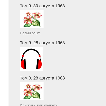
Том 9. 30 августа 1968
т
к
ь
Новый опыт.
и
т
Том 9. 28 августа 1968
я
И
т
я
ь
Том 9. 28 августа 1968
о
т
ь
о
,
о
Или жить, или умереть.