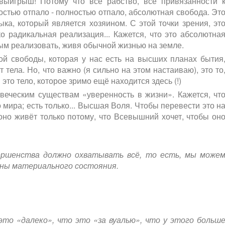
выигрыш! Потому что всё рабство, все привязанности 
остью отпало - полностью отпало, абсолютная свобода. Эт
ыка, который является хозяином. С этой точки зрения, эт
о радикальная реализация... Кажется, что это абсолютна
ным реализовать, живя обычной жизнью на земле.
й свободы, которая у нас есть на высших планах бытия
тела. Но, что важно (я сильно на этом настаиваю), это то
это тело, которое зримо ещё находится здесь (!)
овеческим существам «уверенность в жизни». Кажется, чт
мира; есть только... Высшая Воля. Чтобы перевести это н
оно живёт только потому, что Всевышний хочет, чтобы он
вершенства должно охватывать всё, то есть, мы може
ены материального состояния.
это «далеко», что это «за вуалью», что у этого больш