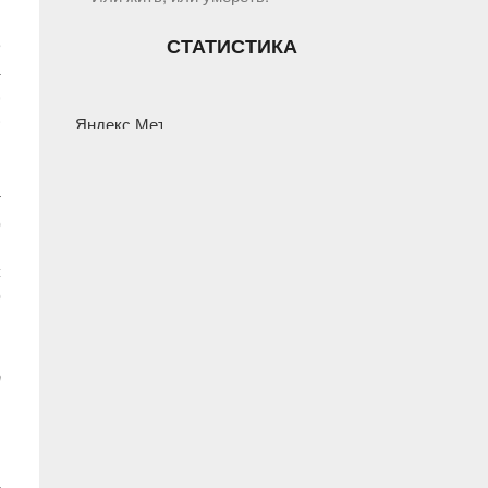
е
СТАТИСТИКА
а
,
.
т
о
м
с
о
т