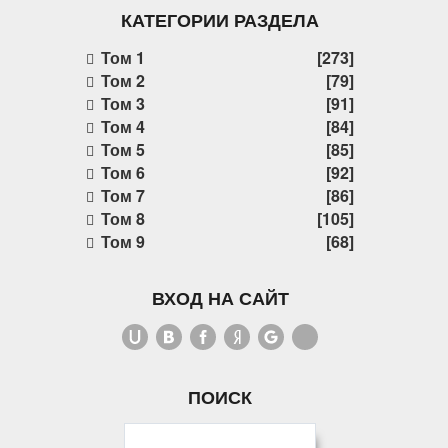
КАТЕГОРИИ РАЗДЕЛА
Том 1
[273]
Том 2
[79]
Том 3
[91]
Том 4
[84]
Том 5
[85]
Том 6
[92]
Том 7
[86]
Том 8
[105]
Том 9
[68]
ВХОД НА САЙТ
ПОИСК