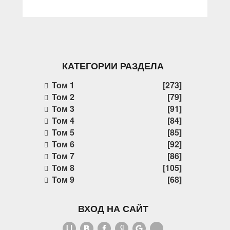
КАТЕГОРИИ РАЗДЕЛА
Том 1
[273]
Том 2
[79]
Том 3
[91]
Том 4
[84]
Том 5
[85]
Том 6
[92]
Том 7
[86]
Том 8
[105]
Том 9
[68]
ВХОД НА САЙТ