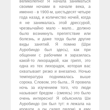
великолепно! Я начала заниматься
своими ночами в начале века, а
именно - в 1900-м, шестьдесят четыре
года назад, и количество ночей, когда
я не занималась этой дрессурой,
чрезвычайно мало - мало... должно
было возникнуть препятствие или
болезнь, и даже тогда были другие
виды занятий. Я помню (Шри
Ауробиндо был здесь), как при
общении с рабочими я заразилась
какой-то лихорадкой, как грипп, это
одна из тех лихорадок, которая вас
охватывает резко и внезапно. Ночью
температура поднималась выше
сорока. Словом, это была... Я провела
ночь за изучением того, что люди
называют бредом - (
смеясь
) это было
очень интересно! Я объясняла Ши
Ауробиндо (он был тут: я лежала на
кровати, а он сидел рядом), я ему