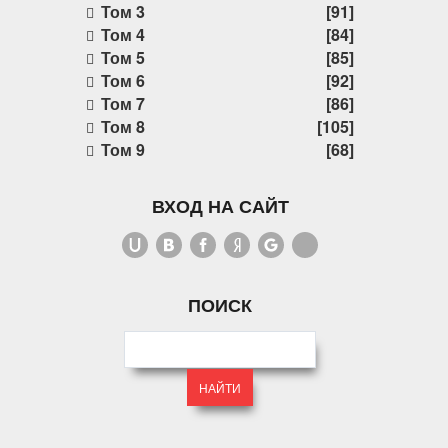
Том 3
[91]
Том 4
[84]
Том 5
[85]
Том 6
[92]
Том 7
[86]
Том 8
[105]
Том 9
[68]
ВХОД НА САЙТ
ПОИСК