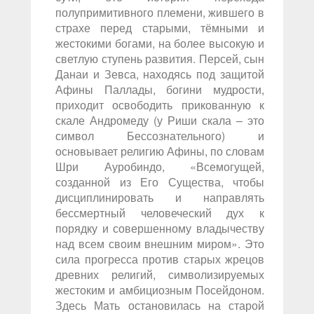
полупримитивного племени, жившего в
страхе перед старыми, тёмными и
жестокими богами, на более высокую и
светлую ступень развития. Персей, сын
Данаи и Зевса, находясь под защитой
Афины Паллады, богини мудрости,
приходит освободить прикованную к
скале Андромеду (у Риши скала – это
символ Бессознательного) и
основывает религию Афины, по словам
Шри Ауробиндо, «Всемогущей,
созданной из Его Существа, чтобы
дисциплинировать и направлять
бессмертный человеческий дух к
порядку и совершенному владычеству
над всем своим внешним миром». Это
сила прогресса против старых жрецов
древних религий, символизируемых
жестоким и амбициозным Посейдоном.
Здесь Мать остановилась на старой