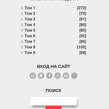
Том 1
[273]
Том 2
[79]
Том 3
[91]
Том 4
[84]
Том 5
[85]
Том 6
[92]
Том 7
[86]
Том 8
[105]
Том 9
[68]
ВХОД НА САЙТ
ПОИСК