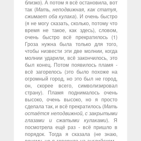
близко). А потом я всё остановила, вот
так (
Мать, неподвижная, как статуя,
сжимает оба кулака
). И очень быстро
(я не могу сказать, сколько, потому что
время не такое, как здесь), словом,
очень быстро всё прекратилось (1)
Гроза нужна была только для того,
чтобы низвести эти две молнии, когда
молнии ударили, всё закончилось, это
был конец. Потом появилось пламя -
всё загорелось (это было похоже на
огромный город, но это был не город,
он, скорее всего, символизировал
страну). Пламя поднималось очень
высоко, очень высоко, но я просто
сделала так, и всё прекратилось (
Мать
остаётся неподвижной, с закрытыми
глазами и сжатыми кулаками
). Я
посмотрела ещё раз - всё пришло в
порядок. Тогда я сказала (не знаю,
почему, но я говорила на английском -