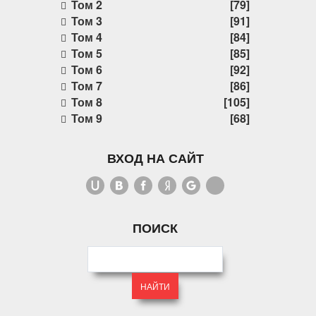
Том 2
[79]
Том 3
[91]
Том 4
[84]
Том 5
[85]
Том 6
[92]
Том 7
[86]
Том 8
[105]
Том 9
[68]
ВХОД НА САЙТ
ПОИСК