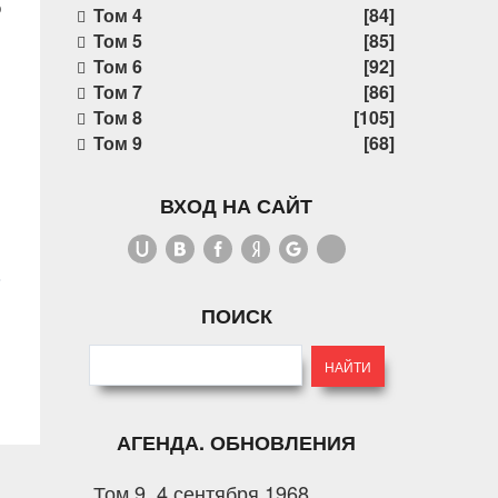
9
Том 4
[84]
Том 5
[85]
Том 6
[92]
Том 7
[86]
Том 8
[105]
Том 9
[68]
ВХОД НА САЙТ
ПОИСК
АГЕНДА. ОБНОВЛЕНИЯ
Том 9. 4 сентября 1968