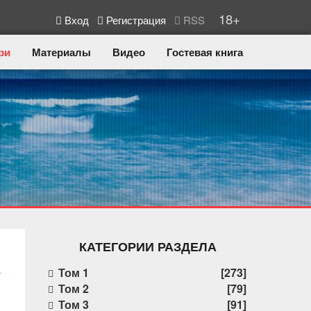
18+
Вход
Регистрация
RSS
ри
Материалы
Видео
Гостевая книга
КАТЕГОРИИ РАЗДЕЛА
Том 1
[273]
Том 2
[79]
Том 3
[91]