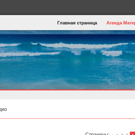
Главная страница
Агенда Мате
дио
Страницы
:
«
1
2
3
4