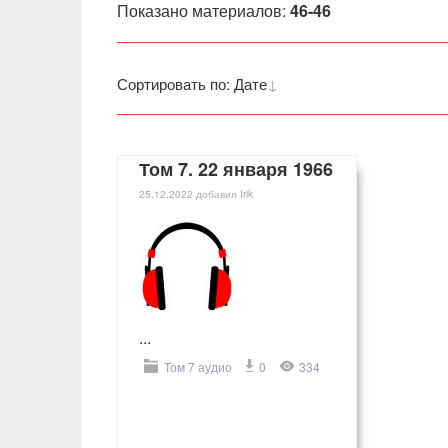
Показано материалов
:
46-46
Сортировать по
:
Дате
Том 7. 22 января 1966
25.12.2022
добавил
Irik
...
Том 7 аудио
0
334