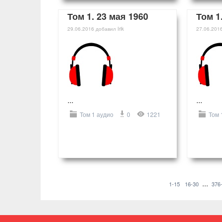
Том 1. 23 мая 1960
Том 1
29.06.2016
добавил
Irik
27.06.201
...
...
Том 1 аудио
0
1221
Том 
...
1-15
16-30
376