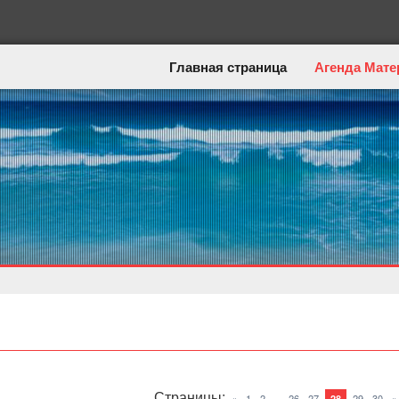
Главная страница
Агенда Мате
Страницы
:
...
«
1
2
26
27
29
30
»
28