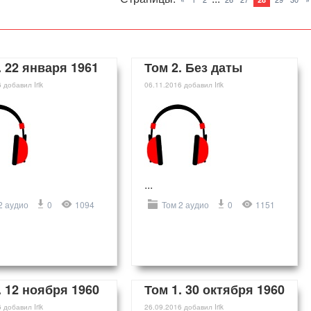
. 22 января 1961
Том 2. Без даты
6
добавил
Irik
06.11.2016
добавил
Irik
...
2 аудио
0
1094
Том 2 аудио
0
1151
. 12 ноября 1960
Том 1. 30 октября 1960
6
добавил
Irik
26.09.2016
добавил
Irik