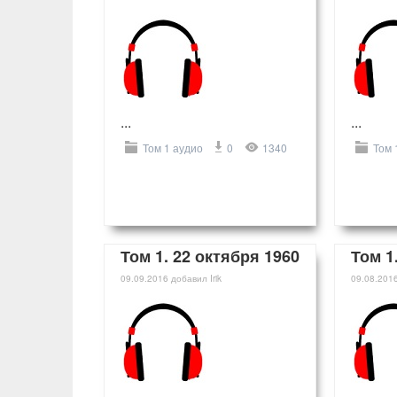
...
...
Том 1 аудио
0
1340
Том 
Том 1. 22 октября 1960
Том 1
09.09.2016
добавил
Irik
09.08.201