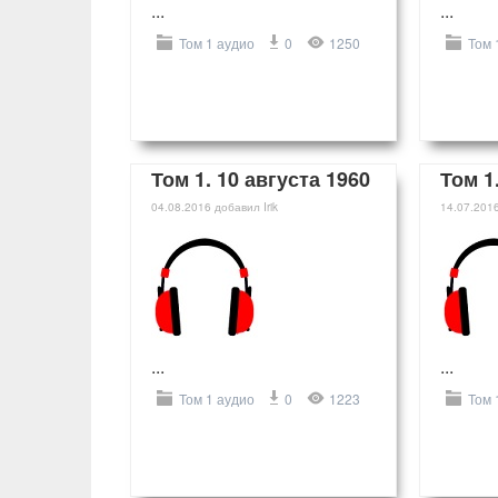
...
...
Том 1 аудио
0
1250
Том 
Том 1. 10 августа 1960
Том 1
04.08.2016
добавил
Irik
14.07.201
...
...
Том 1 аудио
0
1223
Том 