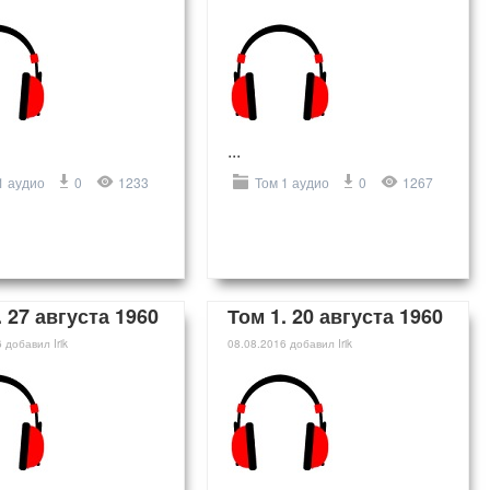
...
1 аудио
0
1233
Том 1 аудио
0
1267
. 27 августа 1960
Том 1. 20 августа 1960
6
добавил
Irik
08.08.2016
добавил
Irik