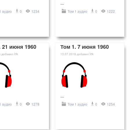
...
1 аудио
0
1234
Том 1 аудио
0
1222
. 21 июня 1960
Том 1. 7 июня 1960
6
добавил
Irik
13.07.2016
добавил
Irik
...
1 аудио
0
1278
Том 1 аудио
0
1254