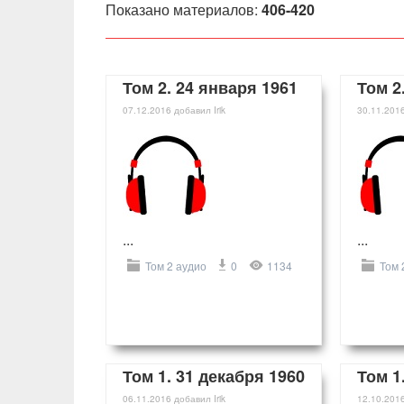
Показано материалов
:
406-420
Том 2. 24 января 1961
Том 2
07.12.2016
добавил
Irik
30.11.201
...
...
Том 2 аудио
0
1134
Том 
Том 1. 31 декабря 1960
Том 1
06.11.2016
добавил
Irik
12.10.201