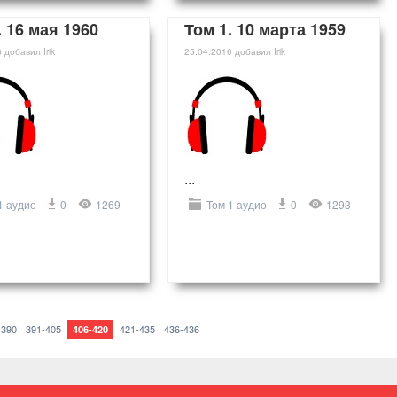
. 16 мая 1960
Том 1. 10 марта 1959
6
добавил
Irik
25.04.2016
добавил
Irik
...
1 аудио
0
1269
Том 1 аудио
0
1293
-390
391-405
421-435
436-436
406-420